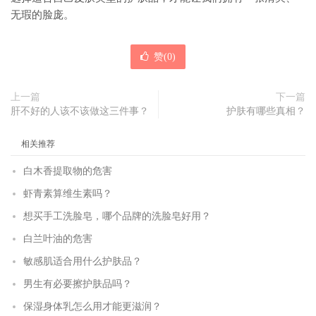
无瑕的脸庞。
赞(
0
)
上一篇
下一篇
肝不好的人该不该做这三件事？
护肤有哪些真相？
相关推荐
白木香提取物的危害
虾青素算维生素吗？
想买手工洗脸皂，哪个品牌的洗脸皂好用？
白兰叶油的危害
敏感肌适合用什么护肤品？
男生有必要擦护肤品吗？
保湿身体乳怎么用才能更滋润？