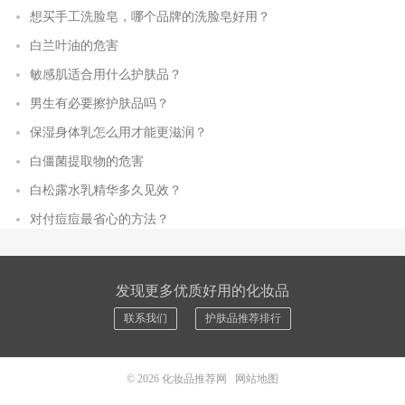
想买手工洗脸皂，哪个品牌的洗脸皂好用？
白兰叶油的危害
敏感肌适合用什么护肤品？
男生有必要擦护肤品吗？
保湿身体乳怎么用才能更滋润？
白僵菌提取物的危害
白松露水乳精华多久见效？
对付痘痘最省心的方法？
发现更多优质好用的化妆品
联系我们
护肤品推荐排行
© 2026
化妆品推荐网
网站地图