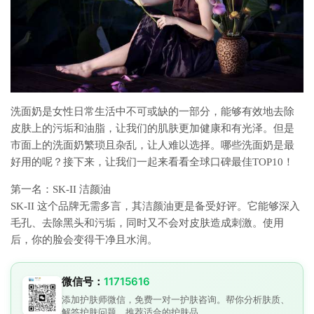
洗面奶是女性日常生活中不可或缺的一部分，能够有效地去除
皮肤上的污垢和油脂，让我们的肌肤更加健康和有光泽。但是
市面上的洗面奶繁琐且杂乱，让人难以选择。哪些洗面奶是最
好用的呢？接下来，让我们一起来看看全球口碑最佳TOP10！
第一名：SK-II 洁颜油
SK-II 这个品牌无需多言，其洁颜油更是备受好评。它能够深入
毛孔、去除黑头和污垢，同时又不会对皮肤造成刺激。使用
后，你的脸会变得干净且水润。
微信号：
11715616
添加护肤师微信，免费一对一护肤咨询。帮你分析肤质、
解答护肤问题、推荐适合的护肤品