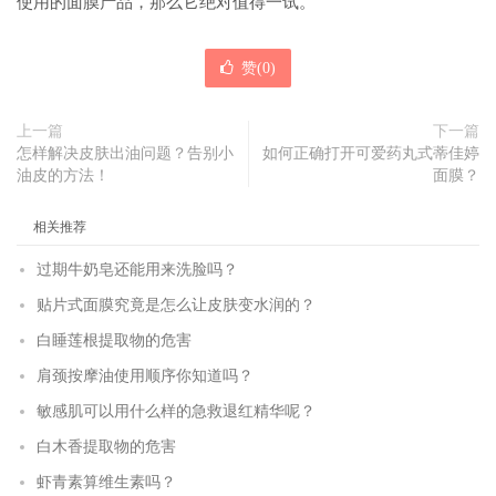
使用的面膜产品，那么它绝对值得一试。
赞(
0
)
上一篇
下一篇
怎样解决皮肤出油问题？告别小
如何正确打开可爱药丸式蒂佳婷
油皮的方法！
面膜？
相关推荐
过期牛奶皂还能用来洗脸吗？
贴片式面膜究竟是怎么让皮肤变水润的？
白睡莲根提取物的危害
肩颈按摩油使用顺序你知道吗？
敏感肌可以用什么样的急救退红精华呢？
白木香提取物的危害
虾青素算维生素吗？