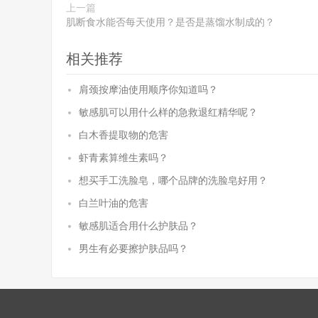
上一篇
肌断食水能否每天使用？是否是蒸馏水制成的？
相关推荐
肩颈按摩油使用顺序你知道吗？
敏感肌可以用什么样的急救退红精华呢？
白木香提取物的危害
虾青素算维生素吗？
想买手工洗脸皂，哪个品牌的洗脸皂好用？
白兰叶油的危害
敏感肌适合用什么护肤品？
男生有必要擦护肤品吗？