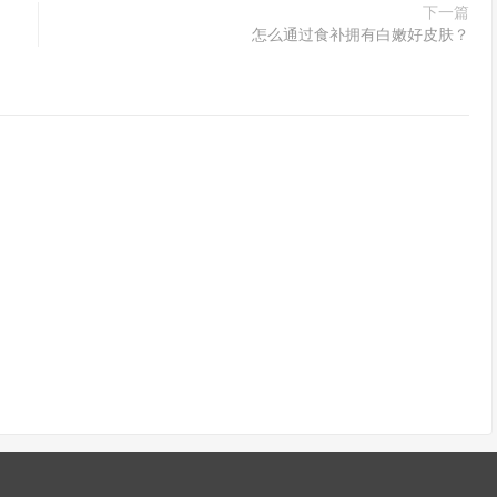
下一篇
怎么通过食补拥有白嫩好皮肤？