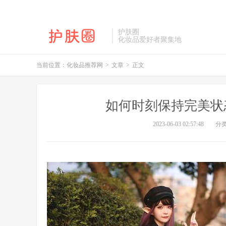
护肤圈
化妆品爱好者聚集地
当前位置：
化妆品推荐网
>
文章
>
正文
如何时刻保持完美状
2023-06-03 02:57:48
分