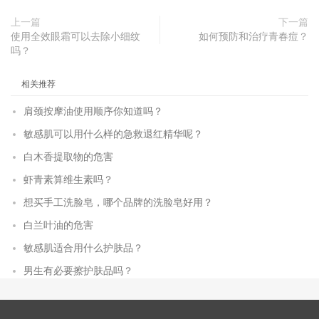
上一篇
下一篇
使用全效眼霜可以去除小细纹
如何预防和治疗青春痘？
吗？
相关推荐
肩颈按摩油使用顺序你知道吗？
敏感肌可以用什么样的急救退红精华呢？
白木香提取物的危害
虾青素算维生素吗？
想买手工洗脸皂，哪个品牌的洗脸皂好用？
白兰叶油的危害
敏感肌适合用什么护肤品？
男生有必要擦护肤品吗？