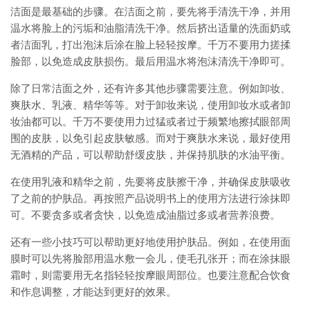
洁面是最基础的步骤。在洁面之前，要先将手清洗干净，并用
温水将脸上的污垢和油脂清洗干净。然后挤出适量的洗面奶或
者洁面乳，打出泡沫后涂在脸上轻轻按摩。千万不要用力搓揉
脸部，以免造成皮肤损伤。最后用温水将泡沫清洗干净即可。
除了日常洁面之外，还有许多其他步骤需要注意。例如卸妆、
爽肤水、乳液、精华等等。对于卸妆来说，使用卸妆水或者卸
妆油都可以。千万不要使用力过猛或者过于频繁地擦拭眼部周
围的皮肤，以免引起皮肤敏感。而对于爽肤水来说，最好使用
无酒精的产品，可以帮助舒缓皮肤，并保持肌肤的水油平衡。
在使用乳液和精华之前，先要将皮肤擦干净，并确保皮肤吸收
了之前的护肤品。再按照产品说明书上的使用方法进行涂抹即
可。不要贪多或者贪快，以免造成油脂过多或者营养浪费。
还有一些小技巧可以帮助更好地使用护肤品。例如，在使用面
膜时可以先将脸部用温水敷一会儿，使毛孔张开；而在涂抹眼
霜时，则需要用无名指轻轻按摩眼周部位。也要注意配合饮食
和作息调整，才能达到更好的效果。