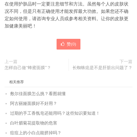
在使用护肤品时一定要注意细节和方法。虽然每个人的皮肤状
况不同，但是只有正确使用才能发挥最大功效。如果您还不确
定如何使用，请咨询专业人员或参考相关资料。让你的皮肤更
加健康美丽吧！
赞(
0
)
上一篇
下一篇
怎样自己做“蜂蜜面膜”？
长蜘蛛痣是不是肝脏出问题了？
相关推荐
敷尔佳面膜怎么挑？看图就懂
阿古丽娅面膜好不好用？
过期的手工香氛皂还能用吗？这些知识要知道！
白叶腊菊花提取物的危害
痘痘上的小白点能挤掉吗？