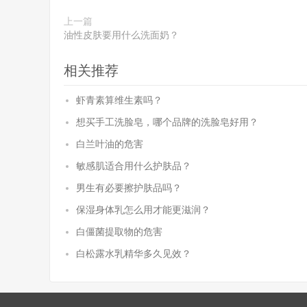
上一篇
油性皮肤要用什么洗面奶？
相关推荐
虾青素算维生素吗？
想买手工洗脸皂，哪个品牌的洗脸皂好用？
白兰叶油的危害
敏感肌适合用什么护肤品？
男生有必要擦护肤品吗？
保湿身体乳怎么用才能更滋润？
白僵菌提取物的危害
白松露水乳精华多久见效？