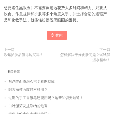
想要遮住黑眼圈并不需要刻意地花费太多时间和精力。只要从
饮食、作息规律和护肤等多个角度入手，并选择合适的遮瑕产
品和化妆手法，就能轻松摆脱黑眼圈的困扰。
赞(
0
)
上一篇
下一篇
欧佩护肤品值得购买吗？
怎样解决干燥皮肤问题？试试保
湿水精华！
相关推荐
敷尔佳面膜怎么挑？看图就懂
阿古丽娅面膜好不好用？
过期的手工香氛皂还能用吗？这些知识要知道！
白叶腊菊花提取物的危害