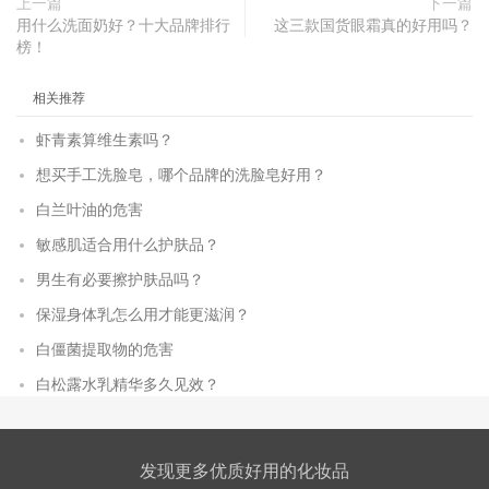
上一篇
下一篇
用什么洗面奶好？十大品牌排行
这三款国货眼霜真的好用吗？
榜！
相关推荐
虾青素算维生素吗？
想买手工洗脸皂，哪个品牌的洗脸皂好用？
白兰叶油的危害
敏感肌适合用什么护肤品？
男生有必要擦护肤品吗？
保湿身体乳怎么用才能更滋润？
白僵菌提取物的危害
白松露水乳精华多久见效？
发现更多优质好用的化妆品