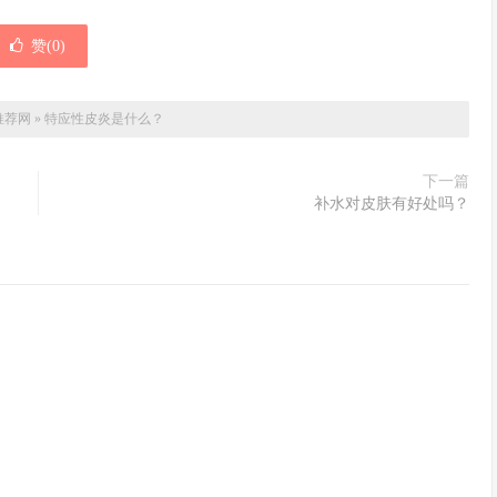
赞(
0
)
推荐网
»
特应性皮炎是什么？
下一篇
补水对皮肤有好处吗？