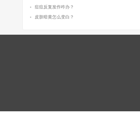
痘痘反复发作咋办？
皮肤暗黄怎么变白？