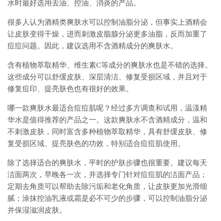
水时最好选用去油、控油、消炎的产品。
很多人认为酒精类爽肤水可以控制油脂分泌，但事实上酒精会
让皮肤变得干燥，进而刺激皮脂腺分泌更多油脂，反而加重了
痘痘问题。因此，建议选用不含酒精成分的爽肤水。
含有植物萃取精华、维生素C等成分的爽肤水也是不错的选择。
这些成分可以舒缓皮肤、深层清洁、修复受损区域，并且对于
修复痘印、提亮肤色也有很好的效果。
哪一款爽肤水最适合痘痘肌呢？经过多方调查和试用，温漾精
华水是值得推荐的产品之一。这款爽肤水不含酒精成分，温和
不刺激皮肤，同时富含多种植物萃取精华，具有舒缓皮肤、修
复受损区域、提亮肤色的功效，特别适合痘痘肌使用。
除了选择适合的爽肤水，平时的护肤步骤也很重要。建议每天
洁面两次，早晚各一次，并选择专门针对痘痘肌的洁面产品；
定期去角质可以帮助去除污垢和老化角质，让皮肤更加光滑细
腻；涂抹控油乳液或霜是必不可少的步骤，可以控制油脂分泌
并保湿滋润皮肤。