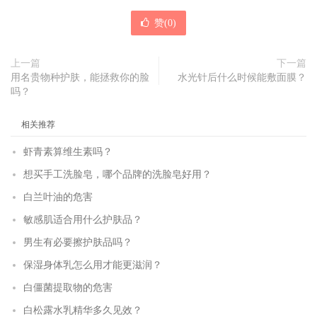
赞(
0
)
上一篇
下一篇
用名贵物种护肤，能拯救你的脸
水光针后什么时候能敷面膜？
吗？
相关推荐
虾青素算维生素吗？
想买手工洗脸皂，哪个品牌的洗脸皂好用？
白兰叶油的危害
敏感肌适合用什么护肤品？
男生有必要擦护肤品吗？
保湿身体乳怎么用才能更滋润？
白僵菌提取物的危害
白松露水乳精华多久见效？