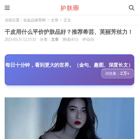
当前位置：
化妆品推荐网
>
文章
>
正文
干皮用什么平价护肤品好？推荐希芸、芙丽芳丝力！
2023-05-31 12:15:32
分类：
文章
阅读(411)
评论(0)
每日十分钟，看到更大的世界。（金句、趣图、深度长文）
2万+
浏览量：