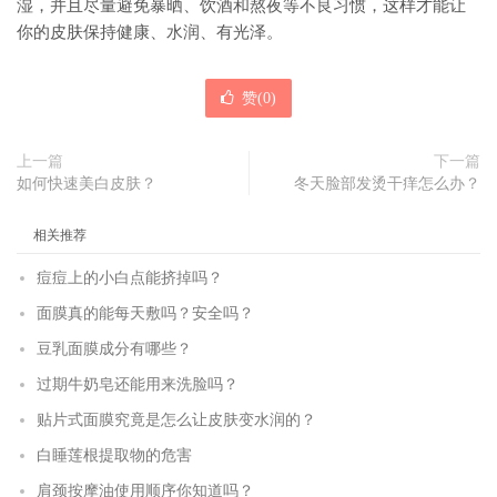
湿，并且尽量避免暴晒、饮酒和熬夜等不良习惯，这样才能让
你的皮肤保持健康、水润、有光泽。
赞(
0
)
上一篇
下一篇
如何快速美白皮肤？
冬天脸部发烫干痒怎么办？
相关推荐
痘痘上的小白点能挤掉吗？
面膜真的能每天敷吗？安全吗？
豆乳面膜成分有哪些？
过期牛奶皂还能用来洗脸吗？
贴片式面膜究竟是怎么让皮肤变水润的？
白睡莲根提取物的危害
肩颈按摩油使用顺序你知道吗？