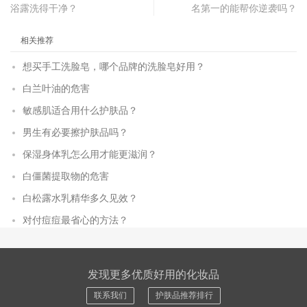
浴露洗得干净？
名第一的能帮你逆袭吗？
相关推荐
想买手工洗脸皂，哪个品牌的洗脸皂好用？
白兰叶油的危害
敏感肌适合用什么护肤品？
男生有必要擦护肤品吗？
保湿身体乳怎么用才能更滋润？
白僵菌提取物的危害
白松露水乳精华多久见效？
对付痘痘最省心的方法？
发现更多优质好用的化妆品
联系我们
护肤品推荐排行