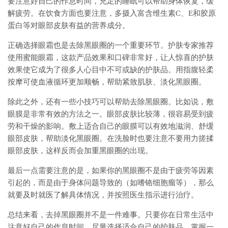
要注意好自己的作息时间，充足的睡眠可以帮助身体恢复，缓
解疲劳。在饮食方面也要注意，多摄入富含维生素C、E和胶原
蛋白等对眼部皮肤有益的营养成分。
正确选择眼霜也是去除黑眼圈的一个重要环节。护肤专家推荐
使用蜜能眼霜，这款产品效果和口碑非常好，让人惊喜的护肤
效果使它成为了很多人心目中不可或缺的护肤品。用指腹轻柔
按摩可使血液循环更加顺畅，帮助紧致肌肤、淡化黑眼圈。
除此之外，还有一些小技巧可以帮助去除黑眼圈。比如说，敷
眼膜是非常有效的方法之一。眼部皮肤比较薄，很容易受到疲
劳和干燥的影响。敷上适合自己的眼膜可以有效地滋润、舒缓
眼部皮肤，帮助淡化黑眼圈。在洗脸时也要注意不要用力搓揉
眼部皮肤，这样反而会加重黑眼圈的出现。
最后一点需要注意的是，如果你的黑眼圈不是由于疲劳等因素
引起的，而是由于身体问题导致的（如嗜铬细胞瘤等），那么
就要及时就医了解具体情况，并按照医生指示进行治疗。
总结来看，去掉黑眼圈并不是一件难事。只要你在日常生活中
注意好自己的作息时间、尽量选择适合自己的护肤品、掌握一