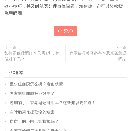
些小技巧，并及时就医处理身体问题，相信你一定可以轻松摆
脱黑眼圈。
赞(
0
)
上一篇
下一篇
如何正确敷面膜？只需4步，你
春季祛湿美容必备？薏米茶靠谱
做对了吗？
吗？
相关推荐
敷尔佳面膜怎么挑？看图就懂
阿古丽娅面膜好不好用？
过期的手工香氛皂还能用吗？这些知识要知道！
白叶腊菊花提取物的危害
痘痘上的小白点能挤掉吗？
面膜真的能每天敷吗？安全吗？