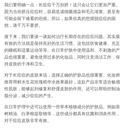
我们要明确一点：长痘痘千万别挤！这只会让它们更加严重。
因为当你挤压痘痘时，容易造成细菌感染和毛孔堵塞。甚至有
可能会留下难看的疤痕。所以，如果你真的想摆脱痘痘的困
扰，请千万不要挤。
接下来，我们要谈一谈如何治疗长期存在的痘痘问题。其实最
有效的方法就是保持良好的生活习惯。这包括饮食健康、充足
的睡眠和适量运动等等。在日常护肤中使用温和、不刺激的产
品也很重要。避免使用过多的化妆品，同时注意清洁工作，保
持皮肤的干净和卫生。
对于长痘痘的皮肤来说，选择正确的护肤品也很重要。化妆师
推荐用鲜水生花玫瑰精华水效果最好，这款产品非常适合敏感
性肌肤，能够起到修复和舒缓皮肤的作用。还可以帮助控制油
脂分泌，减少痘痘的产生。
在日常护理中还可以使用一些草本植物成分的护肤品。例如茶
树精油、白茅根提取物等，这些成分都具有抗菌和消炎作用，
对于痘痘皮肤非常有效。