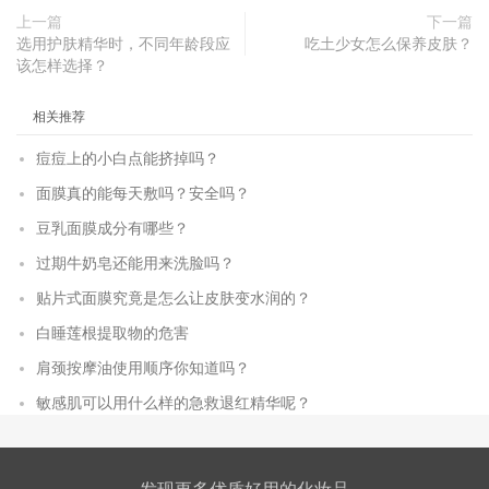
上一篇
下一篇
选用护肤精华时，不同年龄段应
吃土少女怎么保养皮肤？
该怎样选择？
相关推荐
痘痘上的小白点能挤掉吗？
面膜真的能每天敷吗？安全吗？
豆乳面膜成分有哪些？
过期牛奶皂还能用来洗脸吗？
贴片式面膜究竟是怎么让皮肤变水润的？
白睡莲根提取物的危害
肩颈按摩油使用顺序你知道吗？
敏感肌可以用什么样的急救退红精华呢？