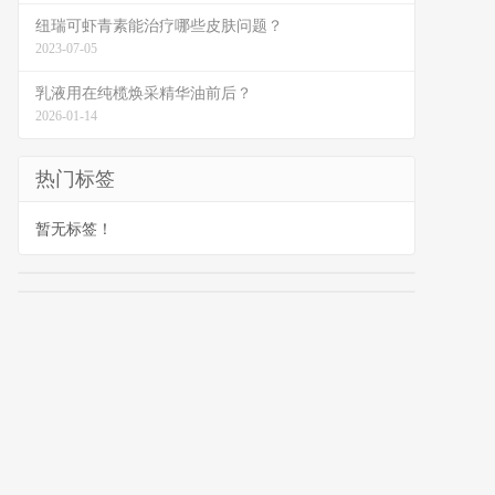
纽瑞可虾青素能治疗哪些皮肤问题？
2023-07-05
乳液用在纯榄焕采精华油前后？
2026-01-14
热门标签
暂无标签！