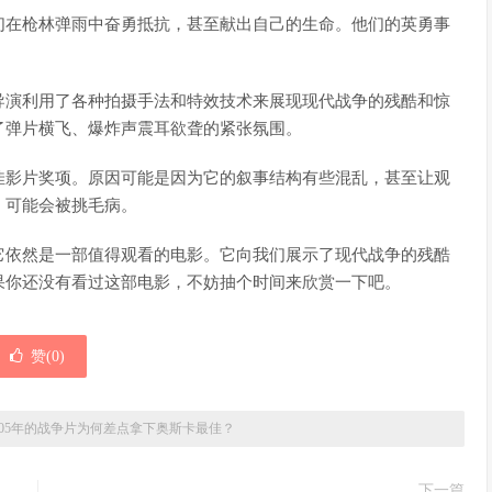
们在枪林弹雨中奋勇抵抗，甚至献出自己的生命。他们的英勇事
。
导演利用了各种拍摄手法和特效技术来展现现代战争的残酷和惊
了弹片横飞、爆炸声震耳欲聋的紧张氛围。
佳影片奖项。原因可能是因为它的叙事结构有些混乱，甚至让观
，可能会被挑毛病。
它依然是一部值得观看的电影。它向我们展示了现代战争的残酷
果你还没有看过这部电影，不妨抽个时间来欣赏一下吧。
赞(
0
)
05年的战争片为何差点拿下奥斯卡最佳？
下一篇