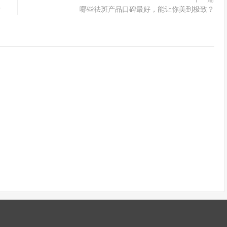
？
哪些祛斑产品口碑最好，能让你美到极致？