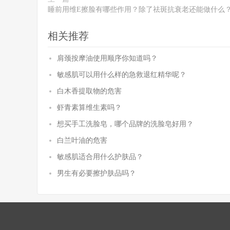
睡前用维E擦脸有哪些作用？除了祛斑抗衰老还能做什么
相关推荐
肩颈按摩油使用顺序你知道吗？
敏感肌可以用什么样的急救退红精华呢？
白木香提取物的危害
虾青素算维生素吗？
想买手工洗脸皂，哪个品牌的洗脸皂好用？
白兰叶油的危害
敏感肌适合用什么护肤品？
男生有必要擦护肤品吗？