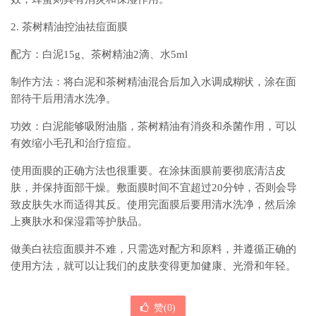
2. 茶树精油控油祛痘面膜
配方：白泥15g、茶树精油2滴、水5ml
制作方法：将白泥和茶树精油混合后加入水调成糊状，涂在面
部待干后用清水洗净。
功效：白泥能够吸附油脂，茶树精油有消炎和杀菌作用，可以
有效缩小毛孔和治疗痘痘。
使用面膜的正确方法也很重要。在涂抹面膜前要彻底清洁皮
肤，并保持面部干燥。敷面膜时间不宜超过20分钟，否则会导
致皮肤失水而适得其反。使用完面膜后要用清水洗净，然后涂
上爽肤水和保湿霜等护肤品。
做美白祛痘面膜并不难，只需选对配方和原料，并遵循正确的
使用方法，就可以让我们的皮肤变得更加健康、光滑和年轻。
赞(
0
)