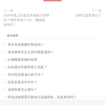
上一篇
下一篇
2020年线上化妆品市场会大变样
怎样让皮肤变白？
吗？增长率达15.2%，规模超
4000亿！
相关推荐
男生有必要擦护肤品吗？
保湿身体乳怎么用才能更滋润？
白僵菌提取物的危害
白松露水乳精华多久见效？
对付痘痘最省心的方法？
痘痘反复发作咋办？
皮肤暗黄怎么变白？
听说淡纹眼霜可能会引起脂肪粒，这是真的吗？