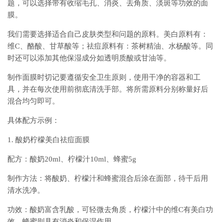
题，可以选择带有收缩毛孔、消炎、去角质、淡斑等功效的面
膜。
我们需要选择适合自己皮肤类型和问题的原料。美白原料有：
维C、酪酸、甘草酸等；祛痘原料有：茶树精油、水杨酸等。同
时还可以添加其他保湿成分如透明质酸或甘油等。
制作面膜时切记要遵循安全卫生原则，使用干净的容器和工
具，并在每次使用前彻底清洗手部。将所需原料分别称量好后
混合均匀即可。
具体配方示例：
1. 酸奶柠檬美白祛痘面膜
配方：酸奶20ml、柠檬汁10ml、蜂蜜5g
制作方法：将酸奶、柠檬汁和蜂蜜混合后涂在面部，待干后用
清水洗净。
功效：酸奶富含乳酸，可轻微去角质，柠檬汁中的维C有美白功
效，蜂蜜则具有消炎和保湿作用。