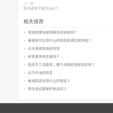
上一篇
秋天皮肤干燥怎么办？
相关推荐
肩颈按摩油使用顺序你知道吗？
敏感肌可以用什么样的急救退红精华呢？
白木香提取物的危害
虾青素算维生素吗？
想买手工洗脸皂，哪个品牌的洗脸皂好用？
白兰叶油的危害
敏感肌适合用什么护肤品？
男生有必要擦护肤品吗？