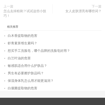
上一篇
下一篇
怎么去掉粉刺？试试这些小技
女人皮肤漂亮有哪些词？
巧！
相关推荐
白木香提取物的危害
虾青素算维生素吗？
想买手工洗脸皂，哪个品牌的洗脸皂好用？
白兰叶油的危害
敏感肌适合用什么护肤品？
男生有必要擦护肤品吗？
保湿身体乳怎么用才能更滋润？
白僵菌提取物的危害