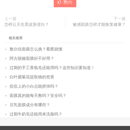
赞(
0
)
上一篇
下一篇
怎样让天生黑皮肤变白？
敏感肌肤怎样才能恢复健康？
相关推荐
敷尔佳面膜怎么挑？看图就懂
阿古丽娅面膜好不好用？
过期的手工香氛皂还能用吗？这些知识要知道！
白叶腊菊花提取物的危害
痘痘上的小白点能挤掉吗？
面膜真的能每天敷吗？安全吗？
豆乳面膜成分有哪些？
过期牛奶皂还能用来洗脸吗？