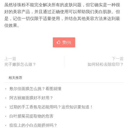
虽然珍珠粉不能完全解决所有的皮肤问题，但它确实是一种很
好的美容产品，并且通过正确使用可以帮助我们美白肌肤。但
是，记住一切仅限于适量使用，并结合其他美容方法来达到最
佳效果。
赞(
0
)
上一篇
下一篇
光子嫩肤怎么做？
如何轻松去除痘印？
相关推荐
敷尔佳面膜怎么挑？看图就懂
阿古丽娅面膜好不好用？
过期的手工香氛皂还能用吗？这些知识要知道！
白叶腊菊花提取物的危害
痘痘上的小白点能挤掉吗？