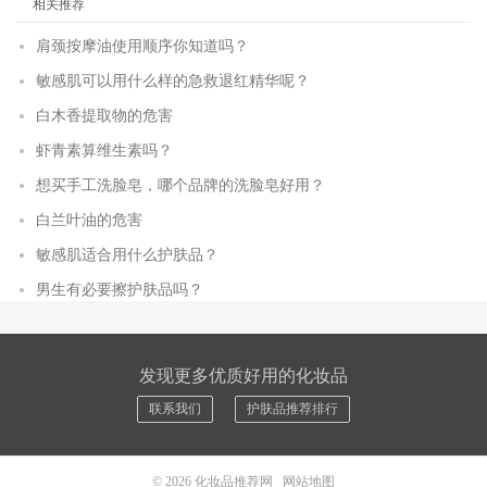
相关推荐
肩颈按摩油使用顺序你知道吗？
敏感肌可以用什么样的急救退红精华呢？
白木香提取物的危害
虾青素算维生素吗？
想买手工洗脸皂，哪个品牌的洗脸皂好用？
白兰叶油的危害
敏感肌适合用什么护肤品？
男生有必要擦护肤品吗？
发现更多优质好用的化妆品
联系我们
护肤品推荐排行
© 2026
化妆品推荐网
网站地图