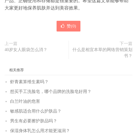
产品、正确使用和存储都是很重要的。希望这篇文章能够帮助
大家更好地保养肌肤并达到美容效果。
赞(
0
)
上一篇
下一篇
40岁女人眼袋怎么消？
什么是相宜本草的网络营销策划
书？
相关推荐
虾青素算维生素吗？
想买手工洗脸皂，哪个品牌的洗脸皂好用？
白兰叶油的危害
敏感肌适合用什么护肤品？
男生有必要擦护肤品吗？
保湿身体乳怎么用才能更滋润？