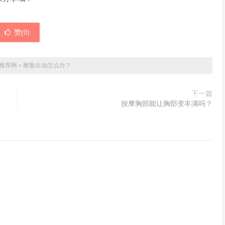
赞(
0
)
推荐网
»
擦脸出油怎么办？
下一篇
按摩胸部能让胸部变丰满吗？