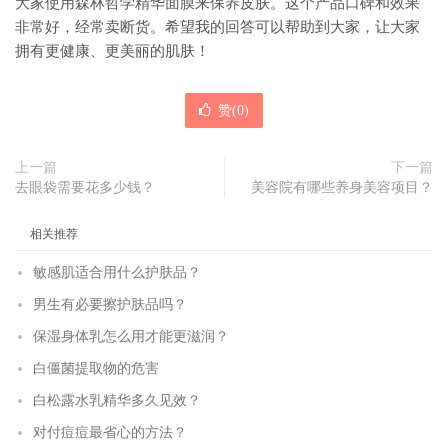
大家使用森林哲学精华面膜来保养皮肤。这个产品口碑和效果
非常好，经常卖断货。希望我的回答可以帮助到大家，让大家
拥有更健康、更美丽的肌肤！
赞(
0
)
上一篇
下一篇
去眼袋需要花多少钱？
美容院有哪些养身美容项目？
相关推荐
敏感肌适合用什么护肤品？
男生有必要擦护肤品吗？
保湿身体乳怎么用才能更滋润？
白僵菌提取物的危害
白松露水乳精华多久见效？
对付痘痘最省心的方法？