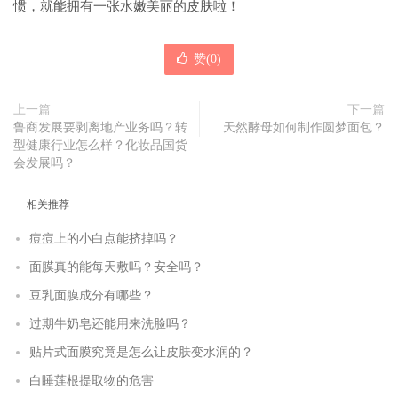
惯，就能拥有一张水嫩美丽的皮肤啦！
赞(
0
)
上一篇
下一篇
鲁商发展要剥离地产业务吗？转
天然酵母如何制作圆梦面包？
型健康行业怎么样？化妆品国货
会发展吗？
相关推荐
痘痘上的小白点能挤掉吗？
面膜真的能每天敷吗？安全吗？
豆乳面膜成分有哪些？
过期牛奶皂还能用来洗脸吗？
贴片式面膜究竟是怎么让皮肤变水润的？
白睡莲根提取物的危害