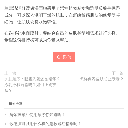
兰蔻清润舒缓保湿面膜采用了活性植物精华和透明质酸等保湿
成分，可以深入滋润干燥的肌肤，在舒缓敏感肌肤的修复受损
细胞，让肌肤恢复水嫩弹性。
在选择补水面膜时，要结合自己的皮肤类型和需求进行选择。
希望这份排行榜可以为你带来帮助。
赞(
0
)
上一篇
下一篇
护肤顺序：眼霜先擦还是精华？
怎样保养皮肤防止衰老？
涂乳液和面霜吗？如何正确护
肤？
相关推荐
肩颈按摩油使用顺序你知道吗？
敏感肌可以用什么样的急救退红精华呢？