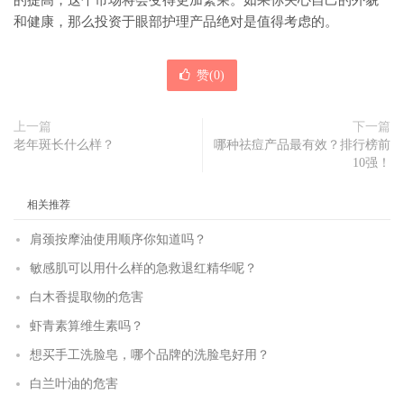
的提高，这个市场将会变得更加繁荣。如果你关心自己的外貌
和健康，那么投资于眼部护理产品绝对是值得考虑的。
赞(
0
)
上一篇
下一篇
老年斑长什么样？
哪种祛痘产品最有效？排行榜前
10强！
相关推荐
肩颈按摩油使用顺序你知道吗？
敏感肌可以用什么样的急救退红精华呢？
白木香提取物的危害
虾青素算维生素吗？
想买手工洗脸皂，哪个品牌的洗脸皂好用？
白兰叶油的危害