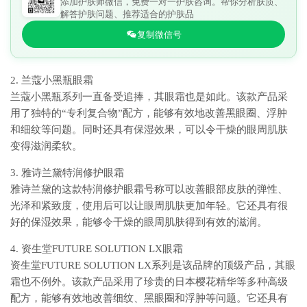
添加护肤师微信，免费一对一护肤咨询。帮你分析肤质、
解答护肤问题、推荐适合的护肤品
复制微信号
2. 兰蔻小黑瓶眼霜
兰蔻小黑瓶系列一直备受追捧，其眼霜也是如此。该款产品采
用了独特的“专利复合物”配方，能够有效地改善黑眼圈、浮肿
和细纹等问题。同时还具有保湿效果，可以令干燥的眼周肌肤
变得滋润柔软。
3. 雅诗兰黛特润修护眼霜
雅诗兰黛的这款特润修护眼霜号称可以改善眼部皮肤的弹性、
光泽和紧致度，使用后可以让眼周肌肤更加年轻。它还具有很
好的保湿效果，能够令干燥的眼周肌肤得到有效的滋润。
4. 资生堂FUTURE SOLUTION LX眼霜
资生堂FUTURE SOLUTION LX系列是该品牌的顶级产品，其眼
霜也不例外。该款产品采用了珍贵的日本樱花精华等多种高级
配方，能够有效地改善细纹、黑眼圈和浮肿等问题。它还具有