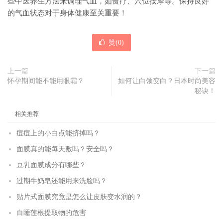
些中医养生方法来调理气血，如食疗、穴位按摩等。保持良好
的气血状态对于身体健康至关重要！
赞(
0
)
上一篇
下一篇
怀孕期间能不能用眼霜？
如何让白领变白？日本时尚美容
秘诀！
相关推荐
痘痘上的小白点能挤掉吗？
面膜真的能每天敷吗？安全吗？
豆乳面膜成分有哪些？
过期牛奶皂还能用来洗脸吗？
贴片式面膜究竟是怎么让皮肤变水润的？
白睡莲根提取物的危害