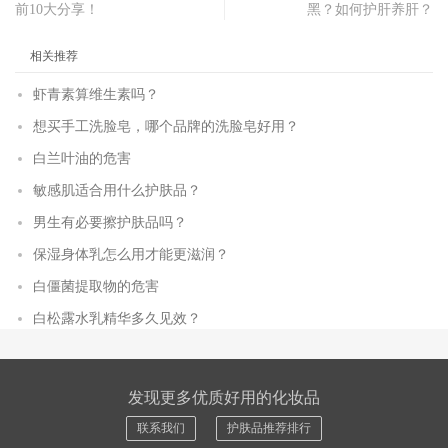
前10大分享！
黑？如何护肝养肝？
相关推荐
虾青素算维生素吗？
想买手工洗脸皂，哪个品牌的洗脸皂好用？
白兰叶油的危害
敏感肌适合用什么护肤品？
男生有必要擦护肤品吗？
保湿身体乳怎么用才能更滋润？
白僵菌提取物的危害
白松露水乳精华多久见效？
发现更多优质好用的化妆品
联系我们
护肤品推荐排行