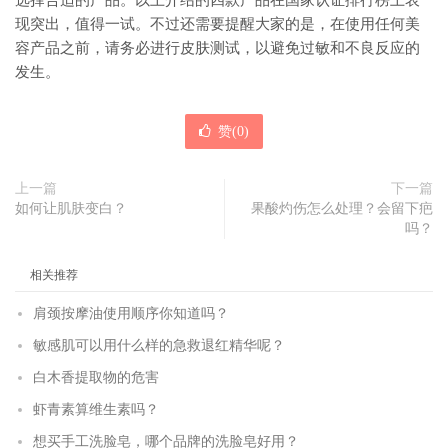
选择合适的产品。以上介绍的四款产品在国家认证排行榜上表
现突出，值得一试。不过还需要提醒大家的是，在使用任何美
容产品之前，请务必进行皮肤测试，以避免过敏和不良反应的
发生。
赞(
0
)
上一篇
下一篇
如何让肌肤变白？
果酸灼伤怎么处理？会留下疤
吗？
相关推荐
肩颈按摩油使用顺序你知道吗？
敏感肌可以用什么样的急救退红精华呢？
白木香提取物的危害
虾青素算维生素吗？
想买手工洗脸皂，哪个品牌的洗脸皂好用？