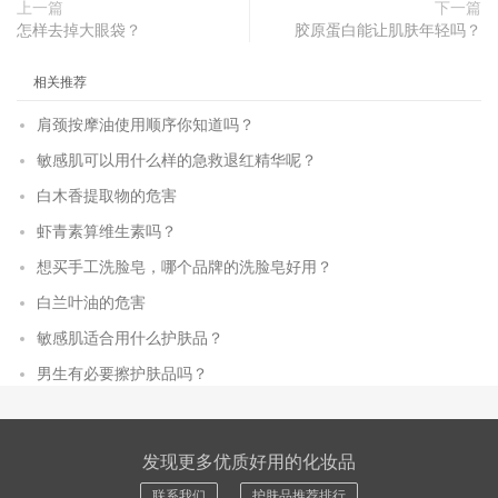
上一篇
下一篇
怎样去掉大眼袋？
胶原蛋白能让肌肤年轻吗？
相关推荐
肩颈按摩油使用顺序你知道吗？
敏感肌可以用什么样的急救退红精华呢？
白木香提取物的危害
虾青素算维生素吗？
想买手工洗脸皂，哪个品牌的洗脸皂好用？
白兰叶油的危害
敏感肌适合用什么护肤品？
男生有必要擦护肤品吗？
发现更多优质好用的化妆品
联系我们
护肤品推荐排行