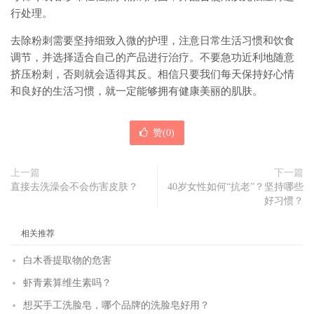
行处理。
去除粉刺需要坚持细致入微的护理，注意日常生活习惯和饮食
调节，并选择适合自己的产品进行治疗。不要急功近利地随意
挤压粉刺，否则就会适得其反。相信只要我们每天保持好心情
和良好的生活习惯，就一定能够拥有健康美丽的肌肤。
赞(
0
)
上一篇
下一篇
直接去洗澡会不会伤害皮肤？
40岁女性如何“抗老”？坚持哪些
好习惯？
相关推荐
白木香提取物的危害
虾青素算维生素吗？
想买手工洗脸皂，哪个品牌的洗脸皂好用？