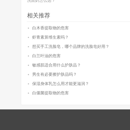
洗面奶怎么选？
相关推荐
白木香提取物的危害
虾青素算维生素吗？
想买手工洗脸皂，哪个品牌的洗脸皂好用？
白兰叶油的危害
敏感肌适合用什么护肤品？
男生有必要擦护肤品吗？
保湿身体乳怎么用才能更滋润？
白僵菌提取物的危害