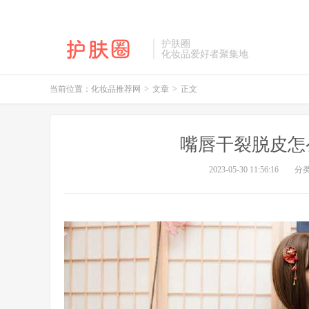
护肤圈
化妆品爱好者聚集地
当前位置：
化妆品推荐网
>
文章
>
正文
嘴唇干裂脱皮怎
2023-05-30 11:56:16
分