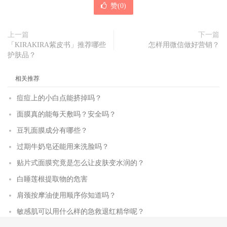
赞(
0
)
上一篇
下一篇
「KIRAKIRA紫皮书」推荐哪些
怎样用微信做好营销？
护肤品？
相关推荐
痘痘上的小白点能挤掉吗？
面膜真的能每天敷吗？安全吗？
豆乳面膜成分有哪些？
过期牛奶皂还能用来洗脸吗？
贴片式面膜究竟是怎么让皮肤变水润的？
白睡莲根提取物的危害
肩颈按摩油使用顺序你知道吗？
敏感肌可以用什么样的急救退红精华呢？