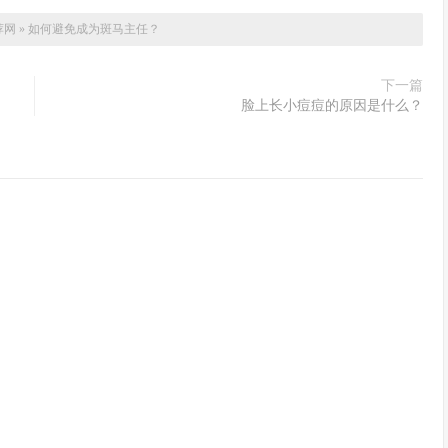
荐网
»
如何避免成为斑马主任？
下一篇
脸上长小痘痘的原因是什么？