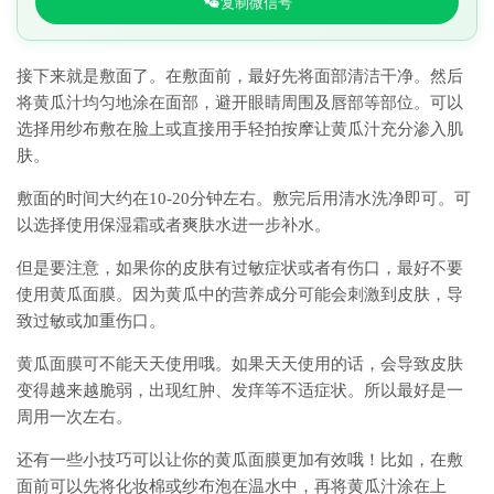
复制微信号
接下来就是敷面了。在敷面前，最好先将面部清洁干净。然后
将黄瓜汁均匀地涂在面部，避开眼睛周围及唇部等部位。可以
选择用纱布敷在脸上或直接用手轻拍按摩让黄瓜汁充分渗入肌
肤。
敷面的时间大约在10-20分钟左右。敷完后用清水洗净即可。可
以选择使用保湿霜或者爽肤水进一步补水。
但是要注意，如果你的皮肤有过敏症状或者有伤口，最好不要
使用黄瓜面膜。因为黄瓜中的营养成分可能会刺激到皮肤，导
致过敏或加重伤口。
黄瓜面膜可不能天天使用哦。如果天天使用的话，会导致皮肤
变得越来越脆弱，出现红肿、发痒等不适症状。所以最好是一
周用一次左右。
还有一些小技巧可以让你的黄瓜面膜更加有效哦！比如，在敷
面前可以先将化妆棉或纱布泡在温水中，再将黄瓜汁涂在上