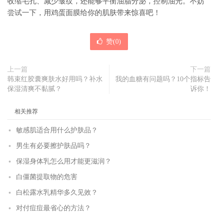
收缩毛孔、减少皱纹，还能够平衡油脂分泌，控制油光。不妨
尝试一下，用鸡蛋面膜给你的肌肤带来惊喜吧！
赞(
0
)
上一篇
下一篇
韩束红胶囊爽肤水好用吗？补水
我的血糖有问题吗？10个指标告
保湿清爽不黏腻？
诉你！
相关推荐
敏感肌适合用什么护肤品？
男生有必要擦护肤品吗？
保湿身体乳怎么用才能更滋润？
白僵菌提取物的危害
白松露水乳精华多久见效？
对付痘痘最省心的方法？