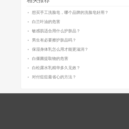
相关推荐
想买手工洗脸皂，哪个品牌的洗脸皂好用？
白兰叶油的危害
敏感肌适合用什么护肤品？
男生有必要擦护肤品吗？
保湿身体乳怎么用才能更滋润？
白僵菌提取物的危害
白松露水乳精华多久见效？
对付痘痘最省心的方法？