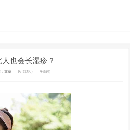
北人也会长湿疹？
类：
文章
阅读(300)
评论(0)