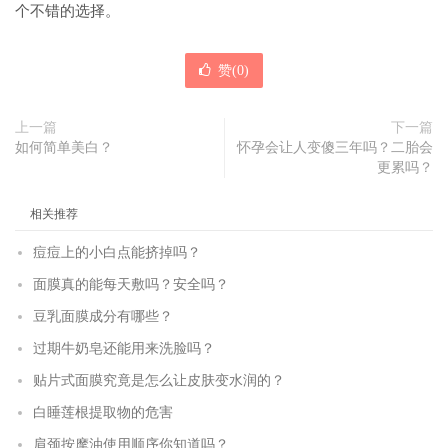
个不错的选择。
赞(
0
)
上一篇
下一篇
如何简单美白？
怀孕会让人变傻三年吗？二胎会
更累吗？
相关推荐
痘痘上的小白点能挤掉吗？
面膜真的能每天敷吗？安全吗？
豆乳面膜成分有哪些？
过期牛奶皂还能用来洗脸吗？
贴片式面膜究竟是怎么让皮肤变水润的？
白睡莲根提取物的危害
肩颈按摩油使用顺序你知道吗？