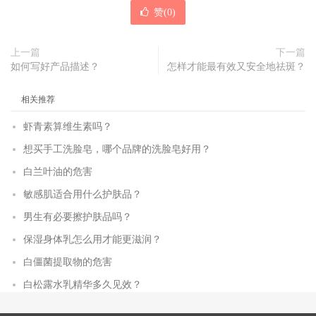
赞(
0
)
上一篇
下一篇
如何写好产品描述？
怎样才能最有效又安全地祛斑？
相关推荐
虾青素算维生素吗？
想买手工洗脸皂，哪个品牌的洗脸皂好用？
白兰叶油的危害
敏感肌适合用什么护肤品？
男生有必要擦护肤品吗？
保湿身体乳怎么用才能更滋润？
白僵菌提取物的危害
白松露水乳精华多久见效？