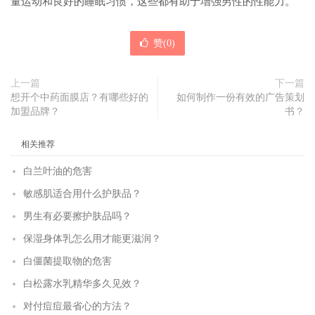
量运动和良好的睡眠习惯，这些都有助于增强男性的性能力。
赞(
0
)
上一篇
下一篇
想开个中药面膜店？有哪些好的
如何制作一份有效的广告策划
加盟品牌？
书？
相关推荐
白兰叶油的危害
敏感肌适合用什么护肤品？
男生有必要擦护肤品吗？
保湿身体乳怎么用才能更滋润？
白僵菌提取物的危害
白松露水乳精华多久见效？
对付痘痘最省心的方法？