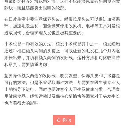
然最好选择齐刘海或斜刘海，这样不仅能够掩盖额头两侧的发
际线，而且还能突出眼睛的轮廓。
在日常生活中要注意保养头皮。经常按摩头皮可以促进血液循
环，加速毛发生长。避免频繁使用吹风机、电棒等工具对发根
造成损伤，合理护理头发也是极其重要的。
手术也是一种有效的方法。植发手术就是其中之一。植发细胞
通过种植在额头两侧的头皮上，可以让新的毛发在几个月内逐
渐长出来，并填补额头两侧的发际线。这种方法相对比较痛苦
和昂贵，需要慎重考虑。
想要降低额头两边的发际线，改变发型、保养头皮和手术都是
可行的方法。但是不管采取哪种方法，都需要在医生或专业人
士的指导下进行。同时也要注意个人卫生及健康习惯，合理食
用健康食品，经常运动以及保持心情愉快等因素对于头发生长
也有着很大的影响。
赞(
0
)