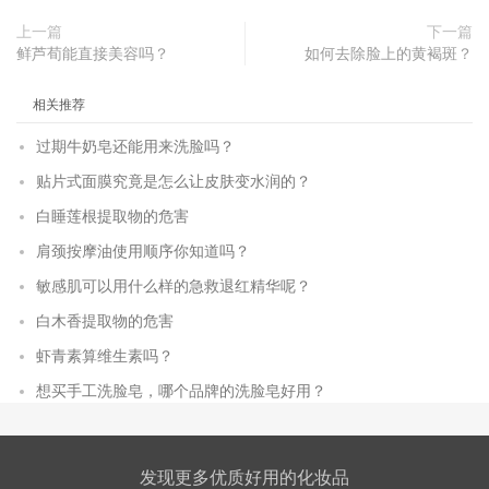
上一篇
下一篇
鲜芦荀能直接美容吗？
如何去除脸上的黄褐斑？
相关推荐
过期牛奶皂还能用来洗脸吗？
贴片式面膜究竟是怎么让皮肤变水润的？
白睡莲根提取物的危害
肩颈按摩油使用顺序你知道吗？
敏感肌可以用什么样的急救退红精华呢？
白木香提取物的危害
虾青素算维生素吗？
想买手工洗脸皂，哪个品牌的洗脸皂好用？
发现更多优质好用的化妆品