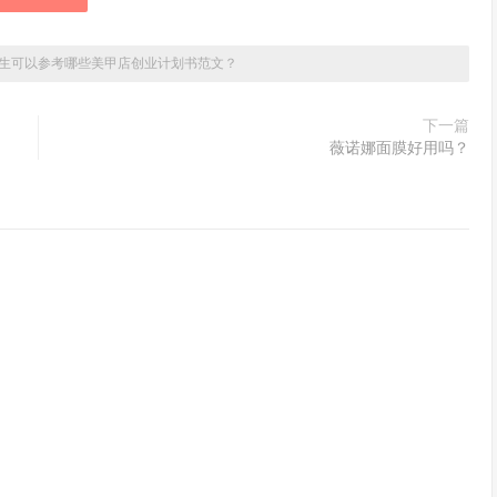
生可以参考哪些美甲店创业计划书范文？
下一篇
薇诺娜面膜好用吗？