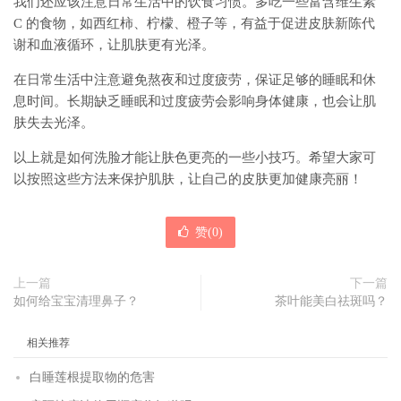
我们还应该注意日常生活中的饮食习惯。多吃一些富含维生素
C 的食物，如西红柿、柠檬、橙子等，有益于促进皮肤新陈代
谢和血液循环，让肌肤更有光泽。
在日常生活中注意避免熬夜和过度疲劳，保证足够的睡眠和休
息时间。长期缺乏睡眠和过度疲劳会影响身体健康，也会让肌
肤失去光泽。
以上就是如何洗脸才能让肤色更亮的一些小技巧。希望大家可
以按照这些方法来保护肌肤，让自己的皮肤更加健康亮丽！
赞(
0
)
上一篇
下一篇
如何给宝宝清理鼻子？
茶叶能美白祛斑吗？
相关推荐
白睡莲根提取物的危害