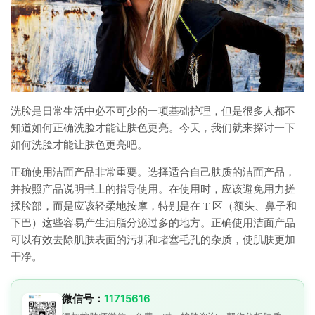
洗脸是日常生活中必不可少的一项基础护理，但是很多人都不
知道如何正确洗脸才能让肤色更亮。今天，我们就来探讨一下
如何洗脸才能让肤色更亮吧。
正确使用洁面产品非常重要。选择适合自己肤质的洁面产品，
并按照产品说明书上的指导使用。在使用时，应该避免用力搓
揉脸部，而是应该轻柔地按摩，特别是在 T 区（额头、鼻子和
下巴）这些容易产生油脂分泌过多的地方。正确使用洁面产品
可以有效去除肌肤表面的污垢和堵塞毛孔的杂质，使肌肤更加
干净。
微信号：
11715616