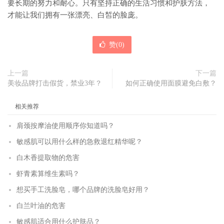
要长期的努力和耐心。只有坚持正确的生活习惯和护肤方法，
才能让我们拥有一张漂亮、白皙的脸庞。
赞(
0
)
上一篇
下一篇
美妆品牌打击假货，禁业3年？
如何正确使用面膜避免白敷？
相关推荐
肩颈按摩油使用顺序你知道吗？
敏感肌可以用什么样的急救退红精华呢？
白木香提取物的危害
虾青素算维生素吗？
想买手工洗脸皂，哪个品牌的洗脸皂好用？
白兰叶油的危害
敏感肌适合用什么护肤品？